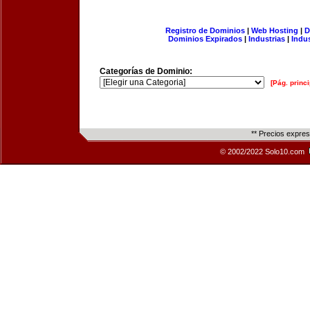
Registro de Dominios
|
Web Hosting
|
D
Dominios Expirados
|
Industrias
|
Indu
Categorías de Dominio:
[Pág. princi
** Precios expre
© 2002/2022 Solo10.com