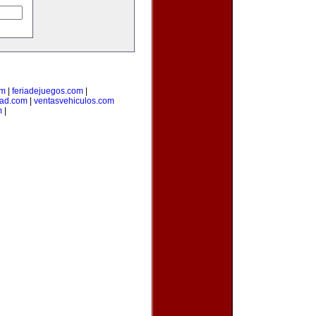
om
|
feriadejuegos.com
|
dad.com
|
ventasvehiculos.com
m
|