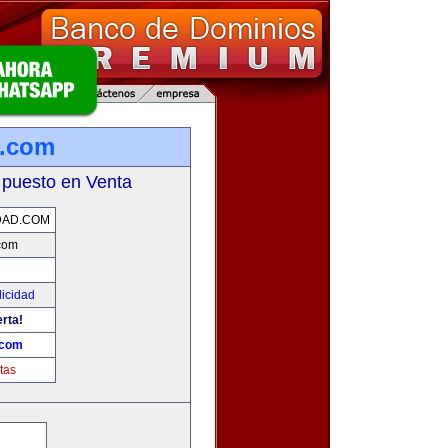
d.com
 puesto en Venta
DAD.COM
.com
licidad
erta!
.com
tas