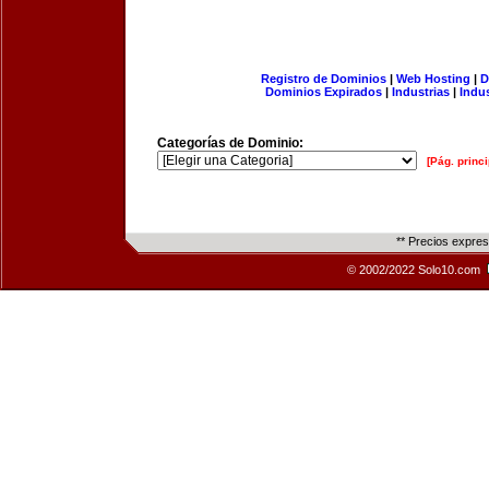
Registro de Dominios
|
Web Hosting
|
D
Dominios Expirados
|
Industrias
|
Indu
Categorías de Dominio:
[Pág. princi
** Precios expre
© 2002/2022 Solo10.com