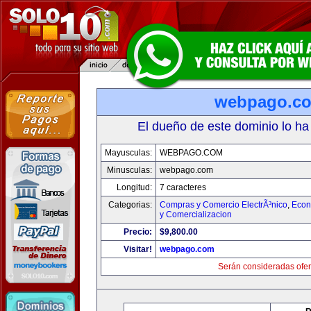
webpago.c
El dueño de este dominio lo ha
Mayusculas:
WEBPAGO.COM
Minusculas:
webpago.com
Longitud:
7 caracteres
Categorias:
Compras y Comercio ElectrÃ³nico
,
Econ
y Comercializacion
Precio:
$9,800.00
Visitar!
webpago.com
Serán consideradas ofer